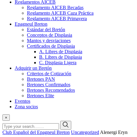
Reglamentos AICEB
Reglamento AICEB Becadas
Reglamento AICEB Caza Práctica
Reglamento AICEB Primavera
Epagneul Breton
Estándar del Bretón
Conceptos de Displasia
Mantos y desviaciones
Certificados de Displasia
A. Libres de Displasia
B. Libres de Displasia
C. Displasia Ligera
Adquirir un Bretón
Criterios de Cotización
Bretones PAN
Bretones Confirmados
Bretones Recomendados
Bretones Elite
Eventos
Zona socios
×
Club Español del Epagneul Breton
Uncategorized
Alenergi Eryn