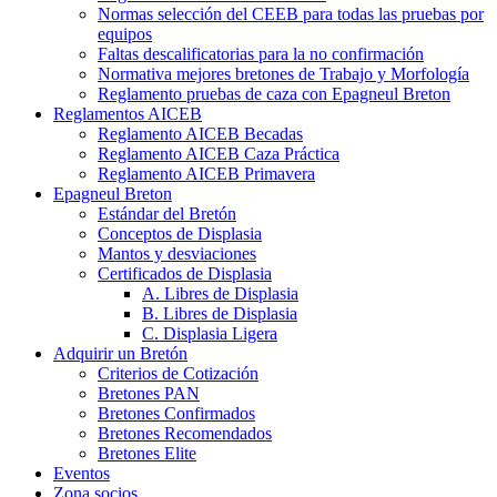
Normas selección del CEEB para todas las pruebas por
equipos
Faltas descalificatorias para la no confirmación
Normativa mejores bretones de Trabajo y Morfología
Reglamento pruebas de caza con Epagneul Breton
Reglamentos AICEB
Reglamento AICEB Becadas
Reglamento AICEB Caza Práctica
Reglamento AICEB Primavera
Epagneul Breton
Estándar del Bretón
Conceptos de Displasia
Mantos y desviaciones
Certificados de Displasia
A. Libres de Displasia
B. Libres de Displasia
C. Displasia Ligera
Adquirir un Bretón
Criterios de Cotización
Bretones PAN
Bretones Confirmados
Bretones Recomendados
Bretones Elite
Eventos
Zona socios