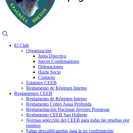
El Club
Organización
Junta Directiva
Jueces Confirmadores
Delegaciones
Hazte Socio
Contacto
Estatutos CEEB
Reglamento de Régimen Interno
Reglamentos CEEB
Reglamento de Régimen Interno
Reglamento Cobro Agua Profunda
Reglamentación Nacional Jóvenes Promesas
Reglamento CEEB San Huberto
Normas selección del CEEB para todas las pruebas por
equipos
Faltas descalificatorias para la no confirmación