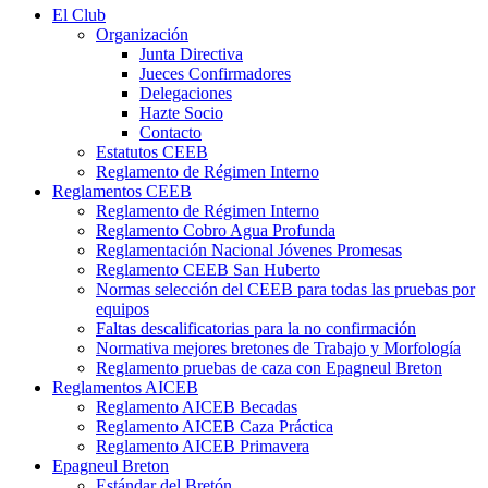
El Club
Organización
Junta Directiva
Jueces Confirmadores
Delegaciones
Hazte Socio
Contacto
Estatutos CEEB
Reglamento de Régimen Interno
Reglamentos CEEB
Reglamento de Régimen Interno
Reglamento Cobro Agua Profunda
Reglamentación Nacional Jóvenes Promesas
Reglamento CEEB San Huberto
Normas selección del CEEB para todas las pruebas por
equipos
Faltas descalificatorias para la no confirmación
Normativa mejores bretones de Trabajo y Morfología
Reglamento pruebas de caza con Epagneul Breton
Reglamentos AICEB
Reglamento AICEB Becadas
Reglamento AICEB Caza Práctica
Reglamento AICEB Primavera
Epagneul Breton
Estándar del Bretón