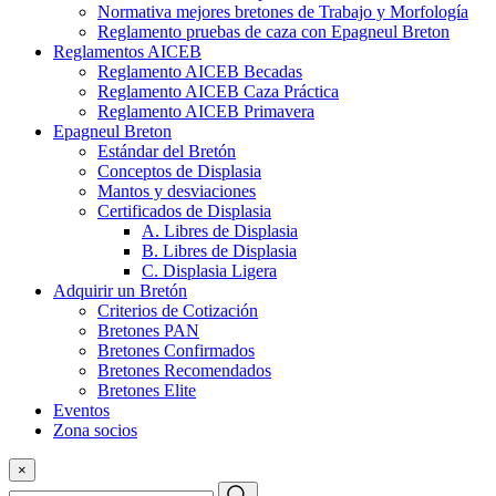
Normativa mejores bretones de Trabajo y Morfología
Reglamento pruebas de caza con Epagneul Breton
Reglamentos AICEB
Reglamento AICEB Becadas
Reglamento AICEB Caza Práctica
Reglamento AICEB Primavera
Epagneul Breton
Estándar del Bretón
Conceptos de Displasia
Mantos y desviaciones
Certificados de Displasia
A. Libres de Displasia
B. Libres de Displasia
C. Displasia Ligera
Adquirir un Bretón
Criterios de Cotización
Bretones PAN
Bretones Confirmados
Bretones Recomendados
Bretones Elite
Eventos
Zona socios
×