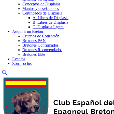
Conceptos de Displasia
Mantos y desviaciones
Certificados de Displasia
A. Libres de Displasia
B. Libres de Displasia
C. Displasia Ligera
Adquirir un Bretón
Criterios de Cotización
Bretones PAN
Bretones Confirmados
Bretones Recomendados
Bretones Elite
Eventos
Zona socios