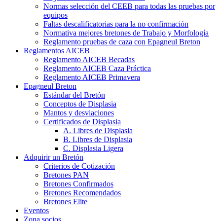
Normas selección del CEEB para todas las pruebas por
equipos
Faltas descalificatorias para la no confirmación
Normativa mejores bretones de Trabajo y Morfología
Reglamento pruebas de caza con Epagneul Breton
Reglamentos AICEB
Reglamento AICEB Becadas
Reglamento AICEB Caza Práctica
Reglamento AICEB Primavera
Epagneul Breton
Estándar del Bretón
Conceptos de Displasia
Mantos y desviaciones
Certificados de Displasia
A. Libres de Displasia
B. Libres de Displasia
C. Displasia Ligera
Adquirir un Bretón
Criterios de Cotización
Bretones PAN
Bretones Confirmados
Bretones Recomendados
Bretones Elite
Eventos
Zona socios