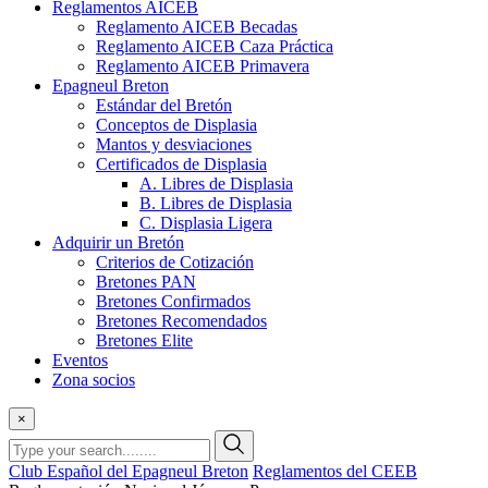
Reglamentos AICEB
Reglamento AICEB Becadas
Reglamento AICEB Caza Práctica
Reglamento AICEB Primavera
Epagneul Breton
Estándar del Bretón
Conceptos de Displasia
Mantos y desviaciones
Certificados de Displasia
A. Libres de Displasia
B. Libres de Displasia
C. Displasia Ligera
Adquirir un Bretón
Criterios de Cotización
Bretones PAN
Bretones Confirmados
Bretones Recomendados
Bretones Elite
Eventos
Zona socios
×
Club Español del Epagneul Breton
Reglamentos del CEEB