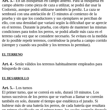
Art. 3.
– En las Búsquedas en campo abierto. Para la búsqueda en
campo abierto como pieza de caza a utilizar, se podrá dar usar la
Codorniz, aunque podrá utilizarse también la perdiz. La caza se
sembrará con una antelación de 15 minutos al comienzo de la
prueba y sin que los conductores y sus ejemplares se perciban de
ello, con una densidad que variará según la dificultad que se aprecie
en el terreno. Durante la prueba, con objeto de mantener las mismas
condiciones para todos los perros, se podrá añadir más caza en el
terreno cada vez que se considere necesario. Se evitara en la medida
de lo posible repetir terrenos, corriéndose la prueba a campo corrido
(siempre y cuando sea posible y los terrenos lo permitan).
EL TERRENO
Art. 4
.- Serán válidos los terrenos habitualmente empleados para
búsqueda de caza.
EL DESARROLLO
Art. 5.
– Los turnos
El primer turno, que se correrá en solo, durará 10 minutos. Los
turnos sucesivos de los perros que se vuelvan a llamar se correrán
también en solo, durante el tiempo que establezca el jurado. Si
hubiese más de una batería los perros, de cada batería que resultara
un primer clasificado en el primer turno, los cuales correrán después