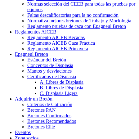
Normas selección del CEEB para todas las pruebas por
equipos
Faltas descalificatorias para la no confirmación
Normativa mejores bretones de Trabajo y Morfología
Reglamento pruebas de caza con Epagneul Breton
Reglamentos AICEB
Reglamento AICEB Becadas
Reglamento AICEB Caza Práctica
Reglamento AICEB Primavera
Epagneul Breton
Estándar del Bretón
Conceptos de Displasia
Mantos y desviaciones
Certificados de Displasia
A. Libres de Displasia
B. Libres de Displasia
C. Displasia Ligera
Adquirir un Bretón
Criterios de Cotización
Bretones PAN
Bretones Confirmados
Bretones Recomendados
Bretones Elite
Eventos
Zona socios