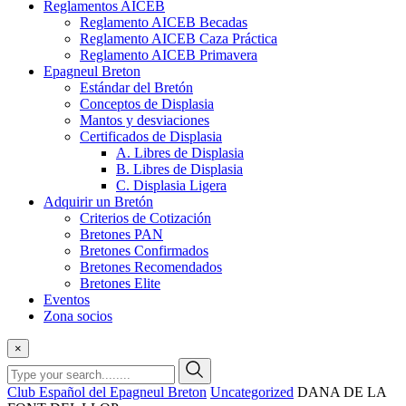
Reglamentos AICEB
Reglamento AICEB Becadas
Reglamento AICEB Caza Práctica
Reglamento AICEB Primavera
Epagneul Breton
Estándar del Bretón
Conceptos de Displasia
Mantos y desviaciones
Certificados de Displasia
A. Libres de Displasia
B. Libres de Displasia
C. Displasia Ligera
Adquirir un Bretón
Criterios de Cotización
Bretones PAN
Bretones Confirmados
Bretones Recomendados
Bretones Elite
Eventos
Zona socios
×
Club Español del Epagneul Breton
Uncategorized
DANA DE LA