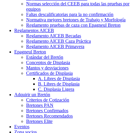
Normas selección del CEEB para todas las pruebas por
equipos
Faltas descalificatorias para la no confirmación
Normativa mejores bretones de Trabajo y Morfología
Reglamento pruebas de caza con Epagneul Breton
Reglamentos AICEB
Reglamento AICEB Becadas
Reglamento AICEB Caza Práctica
Reglamento AICEB Primavera
Epagneul Breton
Estándar del Bretón
Conceptos de Displasia
Mantos y desviaciones
Certificados de Displasia
A. Libres de Displasia
B. Libres de Displasia
C. Displasia Ligera
Adquirir un Bretón
Criterios de Cotización
Bretones PAN
Bretones Confirmados
Bretones Recomendados
Bretones Elite
Eventos
Zona socios