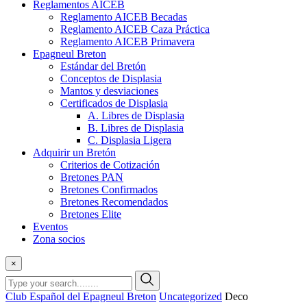
Reglamentos AICEB
Reglamento AICEB Becadas
Reglamento AICEB Caza Práctica
Reglamento AICEB Primavera
Epagneul Breton
Estándar del Bretón
Conceptos de Displasia
Mantos y desviaciones
Certificados de Displasia
A. Libres de Displasia
B. Libres de Displasia
C. Displasia Ligera
Adquirir un Bretón
Criterios de Cotización
Bretones PAN
Bretones Confirmados
Bretones Recomendados
Bretones Elite
Eventos
Zona socios
×
Club Español del Epagneul Breton
Uncategorized
Deco