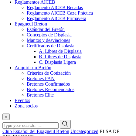
Reglamentos AICEB
Reglamento AICEB Becadas
Reglamento AICEB Caza Práctica
Reglamento AICEB Primavera
Epagneul Breton
Estándar del Bretón
Conceptos de Displasia
Mantos y desviaciones
Certificados de Displasia
A. Libres de Displasia
B. Libres de Displasia
C. Displasia Ligera
Adquirir un Bretón
Criterios de Cotización
Bretones PAN
Bretones Confirmados
Bretones Recomendados
Bretones Elite
Eventos
Zona socios
×
Club Español del Epagneul Breton
Uncategorized
ELSA DE