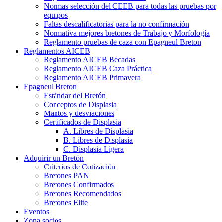
Normas selección del CEEB para todas las pruebas por
equipos
Faltas descalificatorias para la no confirmación
Normativa mejores bretones de Trabajo y Morfología
Reglamento pruebas de caza con Epagneul Breton
Reglamentos AICEB
Reglamento AICEB Becadas
Reglamento AICEB Caza Práctica
Reglamento AICEB Primavera
Epagneul Breton
Estándar del Bretón
Conceptos de Displasia
Mantos y desviaciones
Certificados de Displasia
A. Libres de Displasia
B. Libres de Displasia
C. Displasia Ligera
Adquirir un Bretón
Criterios de Cotización
Bretones PAN
Bretones Confirmados
Bretones Recomendados
Bretones Elite
Eventos
Zona socios