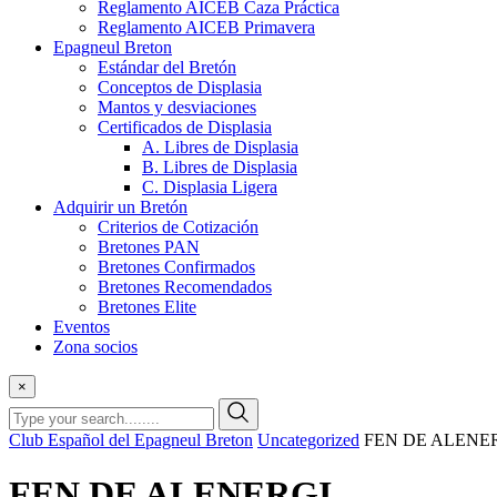
Reglamento AICEB Caza Práctica
Reglamento AICEB Primavera
Epagneul Breton
Estándar del Bretón
Conceptos de Displasia
Mantos y desviaciones
Certificados de Displasia
A. Libres de Displasia
B. Libres de Displasia
C. Displasia Ligera
Adquirir un Bretón
Criterios de Cotización
Bretones PAN
Bretones Confirmados
Bretones Recomendados
Bretones Elite
Eventos
Zona socios
×
Club Español del Epagneul Breton
Uncategorized
FEN DE ALENE
FEN DE ALENERGI