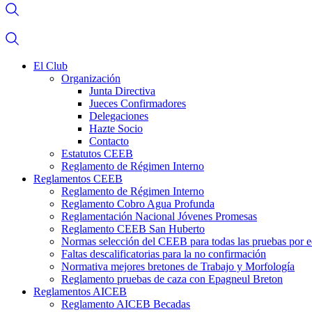
El Club
Organización
Junta Directiva
Jueces Confirmadores
Delegaciones
Hazte Socio
Contacto
Estatutos CEEB
Reglamento de Régimen Interno
Reglamentos CEEB
Reglamento de Régimen Interno
Reglamento Cobro Agua Profunda
Reglamentación Nacional Jóvenes Promesas
Reglamento CEEB San Huberto
Normas selección del CEEB para todas las pruebas por 
Faltas descalificatorias para la no confirmación
Normativa mejores bretones de Trabajo y Morfología
Reglamento pruebas de caza con Epagneul Breton
Reglamentos AICEB
Reglamento AICEB Becadas