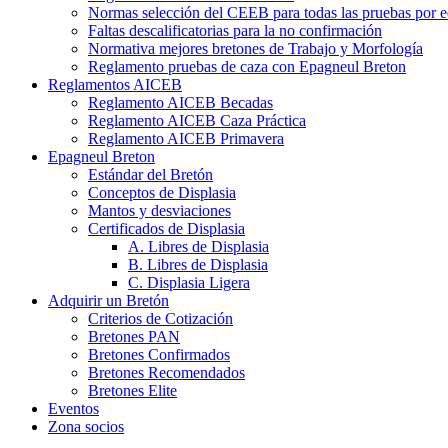
Normas selección del CEEB para todas las pruebas por 
Faltas descalificatorias para la no confirmación
Normativa mejores bretones de Trabajo y Morfología
Reglamento pruebas de caza con Epagneul Breton
Reglamentos AICEB
Reglamento AICEB Becadas
Reglamento AICEB Caza Práctica
Reglamento AICEB Primavera
Epagneul Breton
Estándar del Bretón
Conceptos de Displasia
Mantos y desviaciones
Certificados de Displasia
A. Libres de Displasia
B. Libres de Displasia
C. Displasia Ligera
Adquirir un Bretón
Criterios de Cotización
Bretones PAN
Bretones Confirmados
Bretones Recomendados
Bretones Elite
Eventos
Zona socios