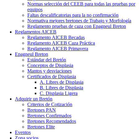
Normas selección del CEEB para todas las pruebas por
equipos
Faltas descalificatorias para la no confirmación
Normativa mejores bretones de Trabajo y Morfología
Reglamento pruebas de caza con Epagneul Breton
Reglamentos AICEB
Reglamento AICEB Becadas
Reglamento AICEB Caza Práctica
Reglamento AICEB Primavera
Epagneul Breton
Estándar del Bretón
Conceptos de Displasia
Mantos y desviaciones
Certificados de Displasia
A. Libres de Displasia
B. Libres de Displasia
C. Displasia Ligera
Adquirir un Bretón
Criterios de Cotización
Bretones PAN
Bretones Confirmados
Bretones Recomendados
Bretones Elite
Eventos
Zona socios