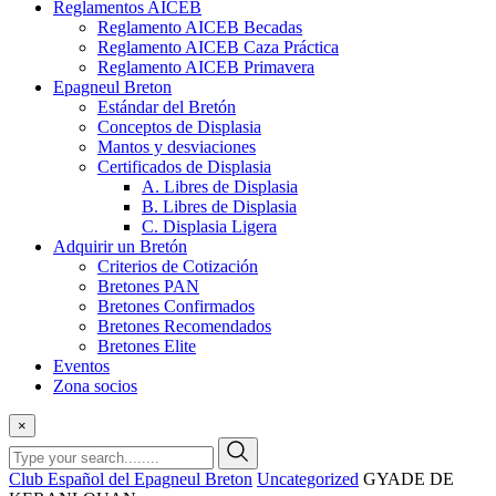
Reglamentos AICEB
Reglamento AICEB Becadas
Reglamento AICEB Caza Práctica
Reglamento AICEB Primavera
Epagneul Breton
Estándar del Bretón
Conceptos de Displasia
Mantos y desviaciones
Certificados de Displasia
A. Libres de Displasia
B. Libres de Displasia
C. Displasia Ligera
Adquirir un Bretón
Criterios de Cotización
Bretones PAN
Bretones Confirmados
Bretones Recomendados
Bretones Elite
Eventos
Zona socios
×
Club Español del Epagneul Breton
Uncategorized
GYADE DE