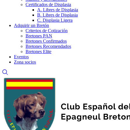
Certificados de Displasia
A. Libres de Displasia
B. Libres de Displasia
C. Displasia Ligera
Adquirir un Bretón
Criterios de Cotización
Bretones PAN
Bretones Confirmados
Bretones Recomendados
Bretones Elite
Eventos
Zona socios