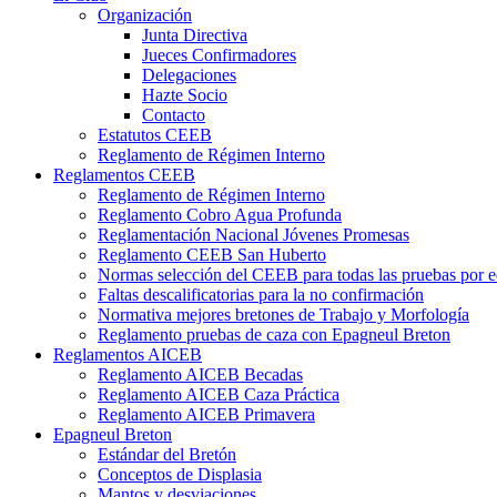
Organización
Junta Directiva
Jueces Confirmadores
Delegaciones
Hazte Socio
Contacto
Estatutos CEEB
Reglamento de Régimen Interno
Reglamentos CEEB
Reglamento de Régimen Interno
Reglamento Cobro Agua Profunda
Reglamentación Nacional Jóvenes Promesas
Reglamento CEEB San Huberto
Normas selección del CEEB para todas las pruebas por 
Faltas descalificatorias para la no confirmación
Normativa mejores bretones de Trabajo y Morfología
Reglamento pruebas de caza con Epagneul Breton
Reglamentos AICEB
Reglamento AICEB Becadas
Reglamento AICEB Caza Práctica
Reglamento AICEB Primavera
Epagneul Breton
Estándar del Bretón
Conceptos de Displasia
Mantos y desviaciones