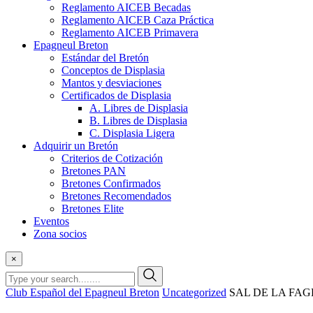
Reglamento AICEB Becadas
Reglamento AICEB Caza Práctica
Reglamento AICEB Primavera
Epagneul Breton
Estándar del Bretón
Conceptos de Displasia
Mantos y desviaciones
Certificados de Displasia
A. Libres de Displasia
B. Libres de Displasia
C. Displasia Ligera
Adquirir un Bretón
Criterios de Cotización
Bretones PAN
Bretones Confirmados
Bretones Recomendados
Bretones Elite
Eventos
Zona socios
×
Club Español del Epagneul Breton
Uncategorized
SAL DE LA FA