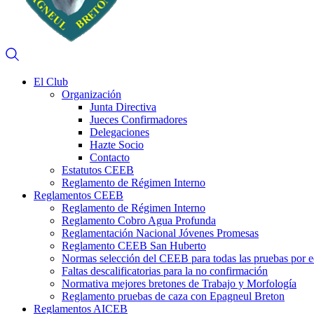
El Club
Organización
Junta Directiva
Jueces Confirmadores
Delegaciones
Hazte Socio
Contacto
Estatutos CEEB
Reglamento de Régimen Interno
Reglamentos CEEB
Reglamento de Régimen Interno
Reglamento Cobro Agua Profunda
Reglamentación Nacional Jóvenes Promesas
Reglamento CEEB San Huberto
Normas selección del CEEB para todas las pruebas por 
Faltas descalificatorias para la no confirmación
Normativa mejores bretones de Trabajo y Morfología
Reglamento pruebas de caza con Epagneul Breton
Reglamentos AICEB