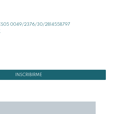
 ES05 0049/2376/30/2814558797
X
INSCRIBIRME