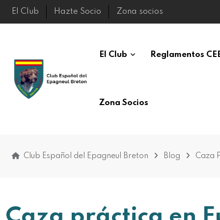
El Club
Hazte Socio
Zona socios
El Club
Reglamentos CE
Zona Socios
Club Español del Epagneul Breton
Blog
Caza P
Caza práctica en F