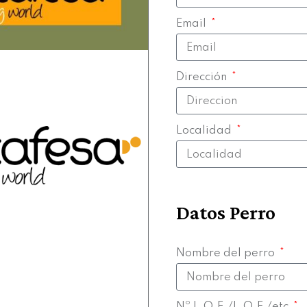
Email
Dirección
Localidad
Datos Perro
Nombre del perro
Nº L.O.E./L.O.F./etc